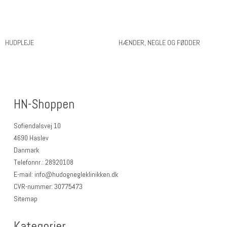
HUDPLEJE
HÆNDER, NEGLE OG FØDDER
HN-Shoppen
Sofiendalsvej 10
4690 Haslev
Danmark
Telefonnr.
:
28920108
E-mail
:
info@hudognegleklinikken.dk
CVR-nummer
:
30775473
Sitemap
Kategorier