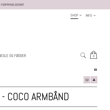
S FORTRYDELSESRET
SHOP
INFO
NEGLE OG FØDDER
0
G - COCO ARMBÅND