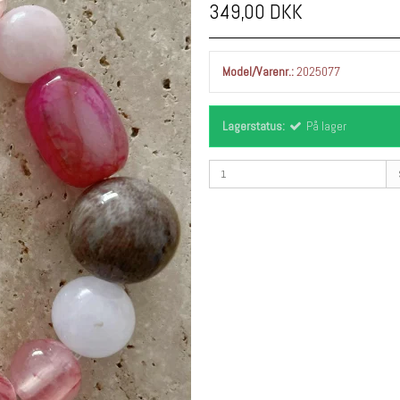
349,00 DKK
Model/Varenr.:
2025077
Lagerstatus:
På lager