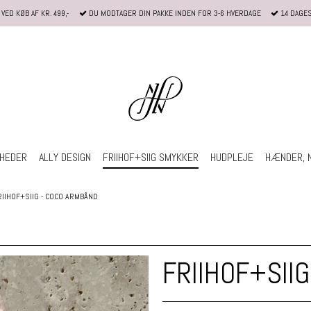
VED KØB AF KR. 499,-
DU MODTAGER DIN PAKKE INDEN FOR 3-6 HVERDAGE
14 DAGE
HEDER
ALLY DESIGN
FRIIHOF+SIIG SMYKKER
HUDPLEJE
HÆNDER, 
RIIHOF+SIIG - COCO ARMBÅND
FRIIHOF+SII