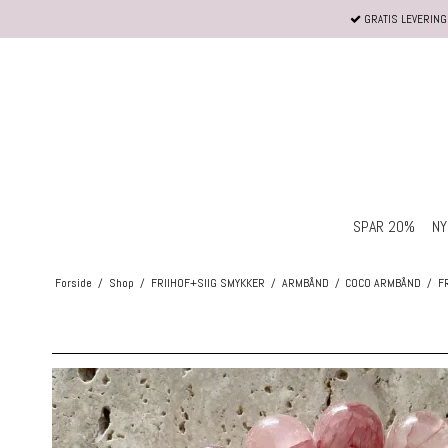
GRATIS LEVERING 
SPAR 20%
NY
Forside
/
Shop
/
FRIIHOF+SIIG SMYKKER
/
ARMBÅND
/
COCO ARMBÅND
/
F