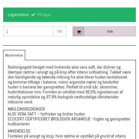
Lagerstatus:
På lager
Stk
Køb
Beskrivelse
Redningsgelé beriget med lindrende aloe vera saft, der dulmer og
dæmper rødme i ansigt og på krop efter intens solbadning. Takket være
den beroligende og kølende virkning fra aloe bliver huden revitaliseret
og kommer tilbage i balance, mens arganolie nærer og beskytter
huden’s barriere der genoprettes. Perfekt til små sår, skrammer,
hudirrittationer mm. Formlen er udviklet med 96,5% ingredienser af
naturlig oprindelse og 97,9% biologisk nedbrydelige råmaterialer
inklusive vand.
NØGLEINGREDIENSER
ALOE VERA SAFT – forfrisker og lindrer huden
ECOCERT CERTIFICERET ØKOLOGISK ARGANOLIE - fugter og genopretter
hudbarrieren
ANVENDELSE
Fordeles på ansigt og krop, hvor rødme er opstået på grund af intens