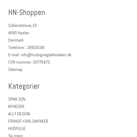
HN-Shoppen
Sofiendalsvej 10
4690 Haslev
Danmark
Telefonnr.
:
28920108
E-mail
:
info@hudognegleklinikken.dk
CVR-nummer
:
30775473
Sitemap
Kategorier
SPAR 20%
NYHEDER
ALLY DESIGN
FRIIHOF+SIIG SMYKKER
HUDPLEJE
Se mere