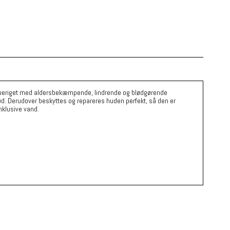
n er beriget med aldersbekæmpende, lindrende og blødgørende
blød. Derudover beskyttes og repareres huden perfekt, så den er
nklusive vand.