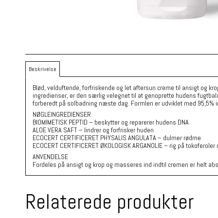
Beskrivelse
Blød, velduftende, forfriskende og let aftersun creme til ansigt og
ingredienser, er den særlig velegnet til at genoprette hudens fugtbal
forberedt på solbadning næste dag. Formlen er udviklet med 95,5% in
NØGLEINGREDIENSER
BIOMIMETISK PEPTID – beskytter og reparerer hudens DNA
ALOE VERA SAFT – lindrer og forfrisker huden
ECOCERT CERTIFICERET PHYSALIS ANGULATA – dulmer rødme
ECOCERT CERTIFICERET ØKOLOGISK ARGANOLIE – rig på tokoferoler o
ANVENDELSE
Fordeles på ansigt og krop og masseres ind indtil cremen er helt abs
Relaterede produkter