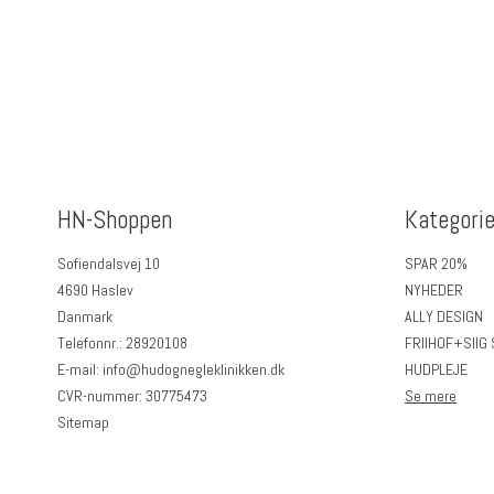
HN-Shoppen
Kategorie
Sofiendalsvej 10
SPAR 20%
4690 Haslev
NYHEDER
Danmark
ALLY DESIGN
Telefonnr.
:
28920108
FRIIHOF+SIIG
E-mail
:
info@hudognegleklinikken.dk
HUDPLEJE
CVR-nummer
:
30775473
Se mere
Sitemap