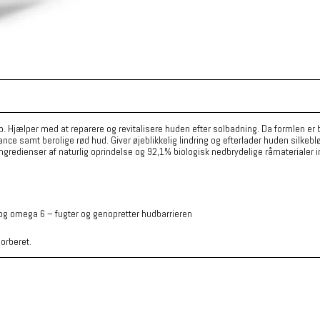
 krop. Hjælper med at reparere og revitalisere huden efter solbadning. Da formle
ance samt berolige rød hud. Giver øjeblikkelig lindring og efterlader huden silke
gredienser af naturlig oprindelse og 92,1% biologisk nedbrydelige råmaterialer i
g omega 6 – fugter og genopretter hudbarrieren
orberet.