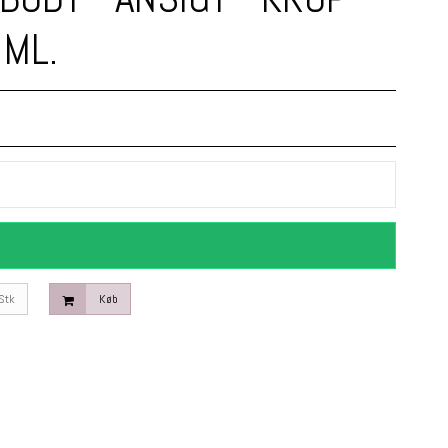
 ML.
Stk
Køb