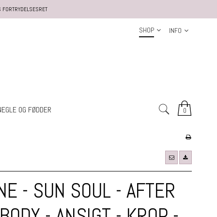
S FORTRYDELSESRET
SHOP
INFO
NEGLE OG FØDDER
0
E - SUN SOUL - AFTER
 BODY - ANSIGT - KROP -