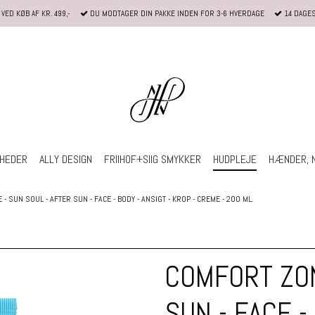
VED KØB AF KR. 499,-
DU MODTAGER DIN PAKKE INDEN FOR 3-6 HVERDAGE
14 DAGE
HEDER
ALLY DESIGN
FRIIHOF+SIIG SMYKKER
HUDPLEJE
HÆNDER, 
- SUN SOUL - AFTER SUN - FACE - BODY - ANSIGT - KROP - CREME - 200 ML.
COMFORT ZON
SUN - FACE -